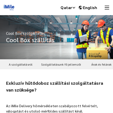
Qatar
English
Cool Box szolgáltatás
Cool Box szállítás
A szolgáltatásról
Szolgáltatásunk fő jellemzői
Árak és felárak
Exkluzív hűtődoboz szállítási szolgáltatásra
iMile Chat
van szüksége?
Az iMile Delivery hőmérsékleten szabályozott felvételt,
válogatást és utolsó mérföldes szállítást kínál.