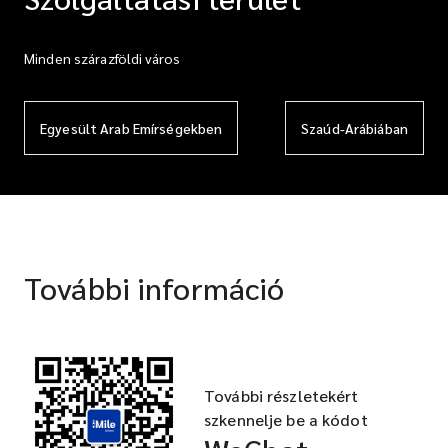
Minden szárazföldi város
Egyesült Arab Emírségekben
Szaúd-Arábiában
További információ
További részletekért
szkennelje be a kódot