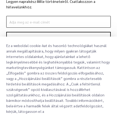
Legyen naprakész iMile történeteiről. Csatlakozzon a
hírlevelünkhöz.
Feliratkozás
Ez a weboldal cookie-kat és hasonló technológiákat használ
A feliratkozással elfogadja Adatvédelmi nyilatkozatunkat
Adatvédelmi
annak megállapítására, hogy milyen gyakran látogatják
nyilatkozat
internetes oldalainkat, hogy ajánlatainkat a lehető
legkényelmesebbé és leghatékonyabbá tegyük, valamint hogy
marketingtevékenységünket támogassuk. Kattintson az
„Elfogadás” gombra az összes feldolgozás elfogadásához,
vagy a „Hozzájárulási beállítások” gombra a részletesebb
hirdetési beállítások megadásához. A „Csak a feltétlenül
szükségesek” opció kiválasztásával is hozzáférhet
szolgáltatásunkhoz, és a Hozzájárulási beállítások oldalon
bármikor módosíthatja beállításait. További információkért,
Gyorslinkek
beleértve a harmadik felek által végzett adatfeldolgozást,
kérjük, látogasson el a
Vállalati