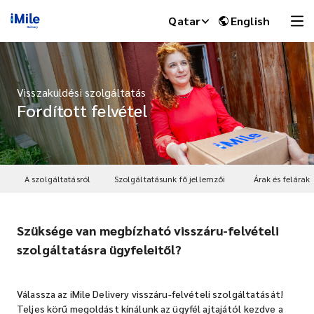
Qatar
English
Visszaküldési szolgáltatás
Fordított felvétel
A szolgáltatásról
Szolgáltatásunk fő jellemzői
Árak és felárak
Szüksége van megbízható visszáru-felvételi
iMile Chat
szolgáltatásra ügyfeleitől?
Válassza az iMile Delivery visszáru-felvételi szolgáltatását!
Teljes körű megoldást kínálunk az ügyfél ajtajától kezdve a