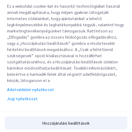
Ez a weboldal cookie-kat és hasonló technológiákat használ
A feliratkozással elfogadja Adatvédelmi nyilatkozatunkat
Adatvédelmi
annak megállapítására, hogy milyen gyakran látogatják
nyilatkozat
internetes oldalainkat, hogy ajánlatainkat a lehető
legkényelmesebbé és leghatékonyabbá tegyük, valamint hogy
marketingtevékenységünket támogassuk. Kattintson az
„Elfogadás” gombra az összes feldolgozás elfogadásához,
vagy a „Hozzájárulási beállítások” gombra a részletesebb
hirdetési beállítások megadásához. A „Csak a feltétlenül
szükségesek” opció kiválasztásával is hozzáférhet
szolgáltatásunkhoz, és a Hozzájárulási beállítások oldalon
bármikor módosíthatja beállításait. További információkért,
Gyorslinkek
beleértve a harmadik felek által végzett adatfeldolgozást,
kérjük, látogasson el a
Vállalati
Irodahelyek
Adatvédelmi nyilatkozat
Szolgáltatásaink
Ajánlatkérés
Rólunk
Jogi nyilatkozat
Ügyfélbejelentkezés
Karrier
Expressz vámkezelés
Regisztráció
Blog
Hozzájárulási beállítások