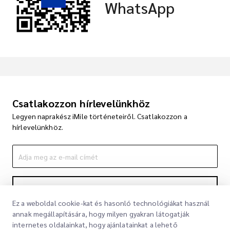
WhatsApp
Csatlakozzon hírlevelünkhöz
Legyen naprakész iMile történeteiről. Csatlakozzon a
hírlevelünkhöz.
Feliratkozás
Ez a weboldal cookie-kat és hasonló technológiákat használ
A feliratkozással elfogadja Adatvédelmi nyilatkozatunkat
Adatvédelmi
annak megállapítására, hogy milyen gyakran látogatják
nyilatkozat
internetes oldalainkat, hogy ajánlatainkat a lehető