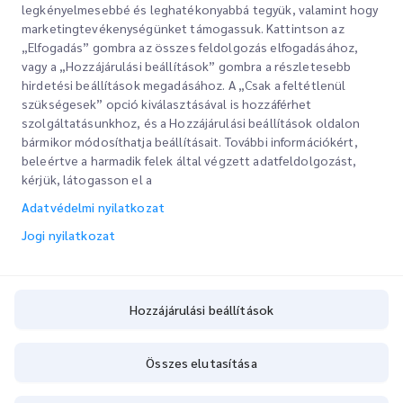
legkényelmesebbé és leghatékonyabbá tegyük, valamint hogy
marketingtevékenységünket támogassuk. Kattintson az
„Elfogadás” gombra az összes feldolgozás elfogadásához,
vagy a „Hozzájárulási beállítások” gombra a részletesebb
hirdetési beállítások megadásához. A „Csak a feltétlenül
szükségesek” opció kiválasztásával is hozzáférhet
szolgáltatásunkhoz, és a Hozzájárulási beállítások oldalon
bármikor módosíthatja beállításait. További információkért,
Gyorslinkek
beleértve a harmadik felek által végzett adatfeldolgozást,
kérjük, látogasson el a
Vállalati
Irodahelyek
Adatvédelmi nyilatkozat
Szolgáltatásaink
Ajánlatkérés
Rólunk
Jogi nyilatkozat
Ügyfélbejelentkezés
Karrier
Expressz vámkezelés
Regisztráció
Blog
Hozzájárulási beállítások
A rendelés nyomon követése
ESG
Hozzájárulási beállítások
Összes elutasítása
Csatornaszolgáltató partner
Copyright @
2026
iMile Delivery Services LLC. All rights reserved.