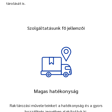
tárolását is.
Szolgáltatásunk fő jellemzői
Magas hatékonyság
Raktározási műveleteinket a hatékonyság és a gyors
hozzáférés jegyében alakítottuk ki.