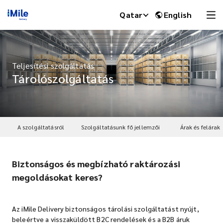
Qatar
English
Teljesítési szolgáltatás
Tárolószolgáltatás
A szolgáltatásról
Szolgáltatásunk fő jellemzői
Árak és felárak
Biztonságos és megbízható raktározási
iMile Chat
megoldásokat keres?
Az iMile Delivery biztonságos tárolási szolgáltatást nyújt,
beleértve a visszaküldött B2C rendelések és a B2B áruk